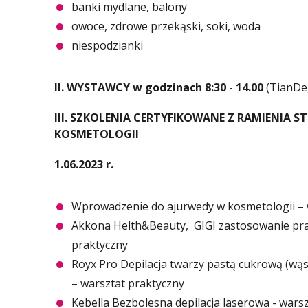
banki mydlane, balony
owoce, zdrowe przekąski, soki, woda
niespodzianki
II. WYSTAWCY w godzinach 8:30 - 14.00
(TianDe,
III. SZKOLENIA CERTYFIKOWANE Z RAMIENIA
KOSMETOLOGII
1.06.2023 r.
Wprowadzenie do ajurwedy w kosmetologii – 
Akkona Helth&Beauty, GIGI zastosowanie pra
praktyczny
Royx Pro Depilacja twarzy pastą cukrową (wąsik,
– warsztat praktyczny
Kebella Bezbolesna depilacja laserowa - war