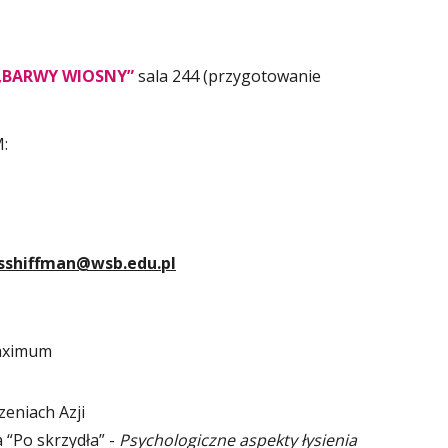
 „BARWY WIOSNY”
sala 244 (przygotowanie
:
sshiffman@wsb.edu.pl
Maximum
zeniach Azji
 “Po skrzydła” -
Psychologiczne aspekty łysienia