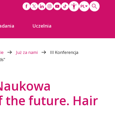
adania
Uczelnia
kie
Już za nami
III Konferencja
ds"
a Naukowa
 the future. Hair