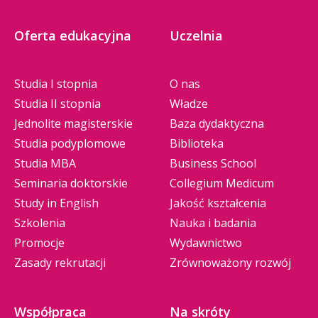
Oferta edukacyjna
Uczelnia
Studia I stopnia
O nas
Studia II stopnia
Władze
Jednolite magisterskie
Baza dydaktyczna
Studia podyplomowe
Biblioteka
Studia MBA
Business School
Seminaria doktorskie
Collegium Medicum
Study in English
Jakość kształcenia
Szkolenia
Nauka i badania
Promocje
Wydawnictwo
Zasady rekrutacji
Zrównoważony rozwój
Współpraca
Na skróty