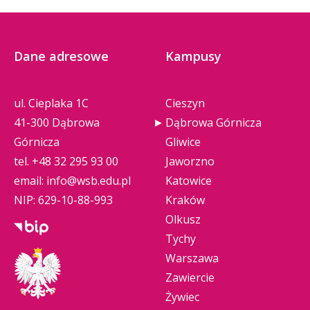
Dane adresowe
Kampusy
ul. Cieplaka 1C
Cieszyn
41-300 Dąbrowa
Dąbrowa Górnicza
Górnicza
Gliwice
tel.
+48 32 295 93 00
Jaworzno
email:
info@wsb.edu.pl
Katowice
NIP: 629-10-88-993
Kraków
Olkusz
Tychy
Warszawa
Zawiercie
Żywiec