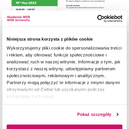
Niniejsza strona korzysta z plików cookie
Wykorzystujemy pliki cookie do spersonalizowania treści
i reklam, aby oferować funkcje społecznościowe i
analizować ruch w naszej witrynie. Informacje o tym, jak
korzystasz z naszej witryny, udostępniamy partnerom
społecznościowym, reklamowym i analitycznym.
Wydarzenia -
Partnerzy mogą połączyć te informacje z innymi danymi
Międzynarodowa
otrzymanymi od Ciebie lub uzyskanymi podczas
korzystania z ich usług.
Konferencja "Current
challenges and threats to
Pokaż szczegóły
places of worship in Europe"