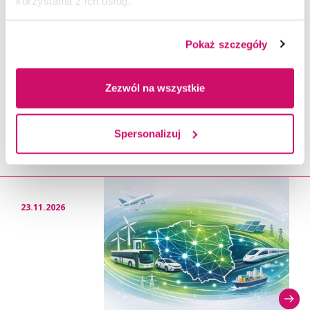
korzystania z ich usług.
Pokaż szczegóły
Zezwól na wszystkie
Wydarzenia - Studenckie
Spersonalizuj
Spotkania z Nauką
23.11.2026