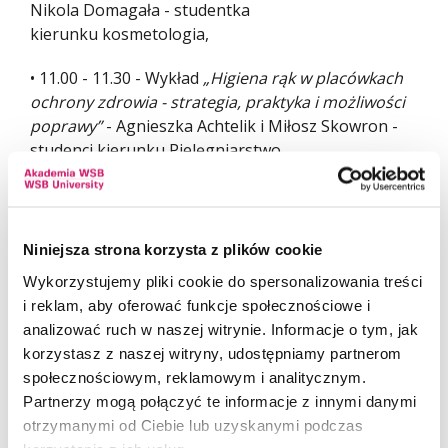
Nikola Domagała - studentka
kierunku kosmetologia,
• 11.00 - 11.30 - Wykład
„Higiena rąk w placówkach
ochrony zdrowia - strategia, praktyka i możliwości
poprawy”
- Agnieszka Achtelik i Miłosz Skowron -
studenci kierunku Pielęgniarstwo,
• 11.30 - 12.00 - Wykład
„Pacjent paliatywny
w praktyce zespołów ratownictwa medycznego”
-
Elżbieta Respondek i Ewa Rakus -
Niniejsza strona korzysta z plików cookie
studentki kierunku Ratownictwo medyczne.
Wykorzystujemy pliki cookie do spersonalizowania treści
i reklam, aby oferować funkcje społecznościowe i
analizować ruch w naszej witrynie. Informacje o tym, jak
korzystasz z naszej witryny, udostępniamy partnerom
FORMULARZ REJESTRACYJNY
społecznościowym, reklamowym i analitycznym.
Partnerzy mogą połączyć te informacje z innymi danymi
otrzymanymi od Ciebie lub uzyskanymi podczas