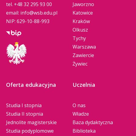
tel.
+48 32 295 93 00
Jaworzno
email:
info@wsb.edu.pl
Katowice
NIP: 629-10-88-993
Kraków
Olkusz
Tychy
Warszawa
Zawiercie
Żywiec
Oferta edukacyjna
Uczelnia
Studia I stopnia
O nas
Studia II stopnia
Władze
Jednolite magisterskie
Baza dydaktyczna
Studia podyplomowe
Biblioteka