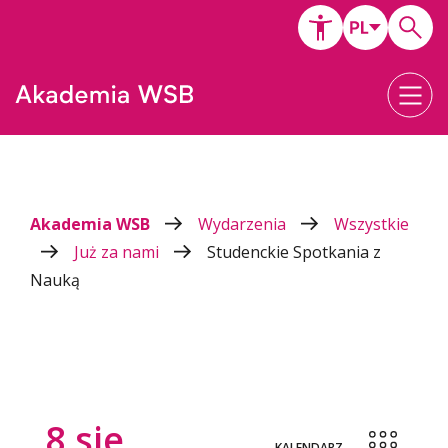
Akademia WSB
Wydarzenia
Wszystkie
Już za nami
Studenckie Spotkania z
Nauką
8
sie
KALENDARZ