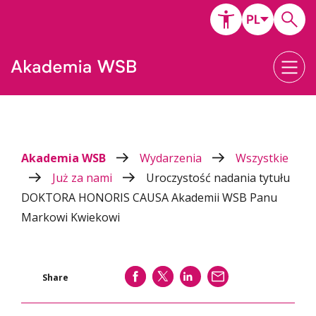
Akademia WSB
Wydarzenia
Wszystkie
Już za nami
Uroczystość nadania tytułu
DOKTORA HONORIS CAUSA Akademii WSB Panu
Markowi Kwiekowi
SHARE
SHARE
SHARE
WYŚLIJ
Share