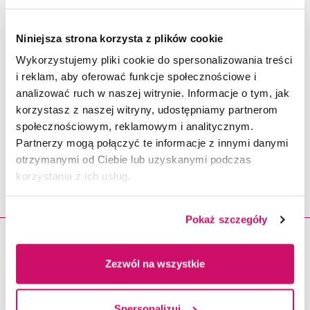
Niniejsza strona korzysta z plików cookie
Wykorzystujemy pliki cookie do spersonalizowania treści
i reklam, aby oferować funkcje społecznościowe i
Wydarzenia - Uroczystość
analizować ruch w naszej witrynie. Informacje o tym, jak
nadania tytułu DOKTORA
korzystasz z naszej witryny, udostępniamy partnerom
społecznościowym, reklamowym i analitycznym.
HONORIS CAUSA Akademii
Partnerzy mogą połączyć te informacje z innymi danymi
WSB Panu Markowi
otrzymanymi od Ciebie lub uzyskanymi podczas
korzystania z ich usług.
Kwiekowi
Pokaż szczegóły
23.11.2026
Zezwól na wszystkie
Spersonalizuj