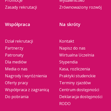
Promocje
Wydawnictwo
Zasady rekrutacji
Zrównoważony rozwój
Współpraca
Na skróty
Dział rekrutacji
Kontakt
Partnerzy
Napisz do nas
Patronaty
Wirtualna Uczelnia
Dla mediów
Stypendia
Media o nas
Kasa, rozliczenia
Nagrody i wyróżnienia
Praktyki studenckie
Oferty pracy
Terminy zjazdów
Współpraca z zagranicą
Centrum dostępności
Do pobrania
Deklaracja dostępności
RODO