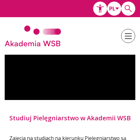
Studiuj Pielęgniarstwo w Akademii WSB
Zajęcia na studiach na kierunku Pielęgniarstwo są