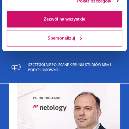
Pokaż szczegóły
STACJONARNE
/
APLIKUJ
NIESTACJONARNE
Zezwól na wszystkie
Spersonalizuj
SZCZEGÓLNIE POLECANE KIERUNKI STUDIÓW MBA I
PODYPLOMOWYCH