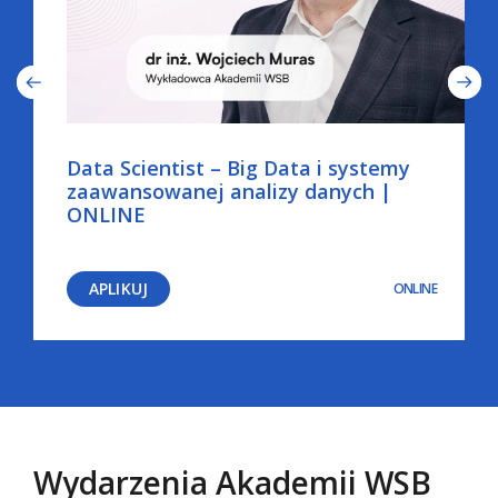
Data Scientist – Big Data i systemy
zaawansowanej analizy danych |
ONLINE
APLIKUJ
ONLINE
Wydarzenia Akademii WSB