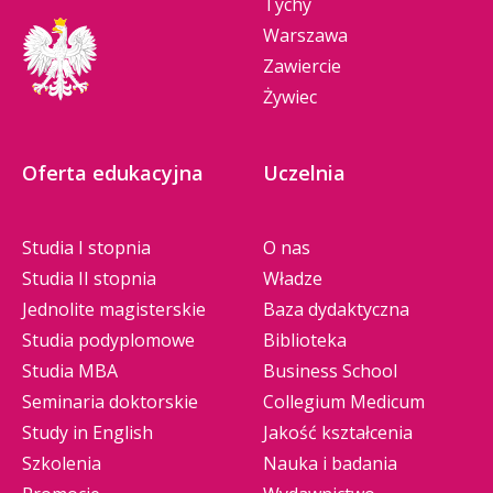
Tychy
Warszawa
Zawiercie
Żywiec
Oferta edukacyjna
Uczelnia
Studia I stopnia
O nas
Studia II stopnia
Władze
Jednolite magisterskie
Baza dydaktyczna
Studia podyplomowe
Biblioteka
Studia MBA
Business School
Seminaria doktorskie
Collegium Medicum
Study in English
Jakość kształcenia
Szkolenia
Nauka i badania