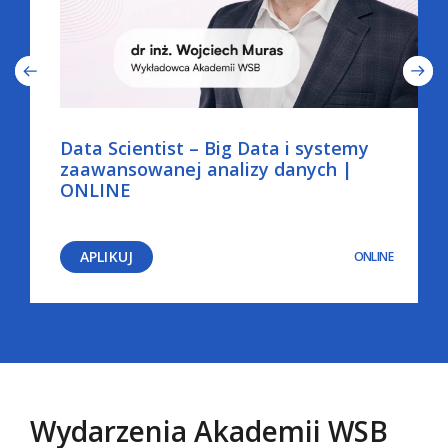
Data Scientist – Big Data i systemy
zaawansowanej analizy danych |
ONLINE
APLIKUJ
ONLINE
Wydarzenia Akademii WSB