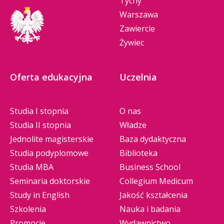
Tychy
Warszawa
Zawiercie
Żywiec
Oferta edukacyjna
Uczelnia
Studia I stopnia
O nas
Studia II stopnia
Władze
Jednolite magisterskie
Baza dydaktyczna
Studia podyplomowe
Biblioteka
Studia MBA
Business School
Seminaria doktorskie
Collegium Medicum
Study in English
Jakość kształcenia
Szkolenia
Nauka i badania
Promocje
Wydawnictwo