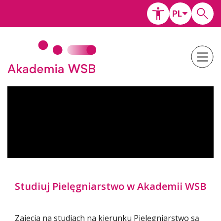
Studiuj Pielęgniarstwo w Akademii WSB
Zajęcia na studiach na kierunku Pielęgniarstwo są