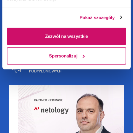
STACJONARNE
/
APLIKUJ
NIESTACJONARNE
Pokaż szczegóły
Zezwól na wszystkie
Spersonalizuj
SZCZEGÓLNIE POLECANE KIERUNKI STUDIÓW MBA I
PODYPLOMOWYCH