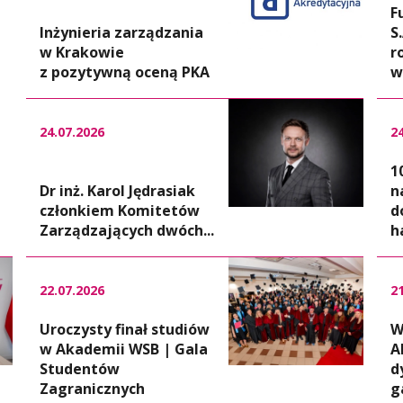
F
Inżynieria zarządzania
S
w Krakowie
r
z pozytywną oceną PKA
w
24.07.2026
2
1
Dr inż. Karol Jędrasiak
n
członkiem Komitetów
d
Zarządzających dwóch...
h
22.07.2026
2
Uroczysty finał studiów
W
w Akademii WSB | Gala
A
Studentów
d
Zagranicznych
ga