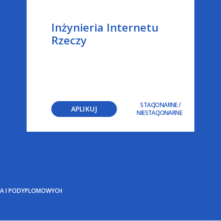
Inżynieria Internetu
Rzeczy
STACJONARNE
/
APLIKUJ
NIESTACJONARNE
BA I PODYPLOMOWYCH