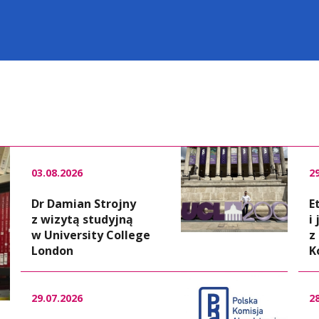
03.08.2026
2
Dr Damian Strojny
E
z wizytą studyjną
i
w University College
z
London
K
29.07.2026
2