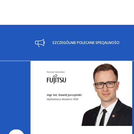
SZCZEGÓLNIE POLECANE SPECJALNOŚCI