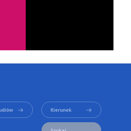
tudiów
Kierunek
Szukaj