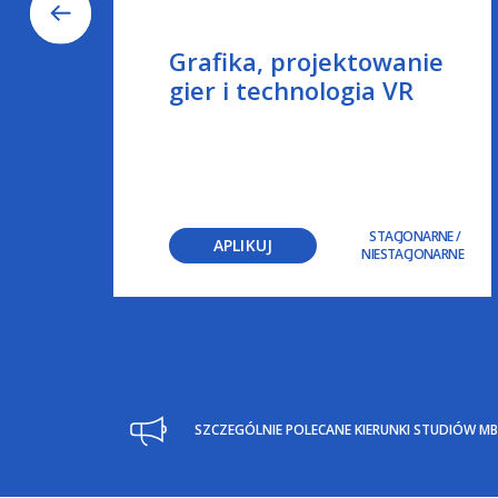
b
Grafika, projektowanie
gier i technologia VR
NE
/
NE
/
NE
/
STACJONARNE
/
APLIKUJ
RNE
NIESTACJONARNE
SZCZEGÓLNIE POLECANE KIERUNKI STUDIÓW M