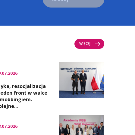
WIĘCEJ
9.07.2026
tyka, resocjalizacja
 jeden front w walce
 mobbingiem.
olejne...
8.07.2026