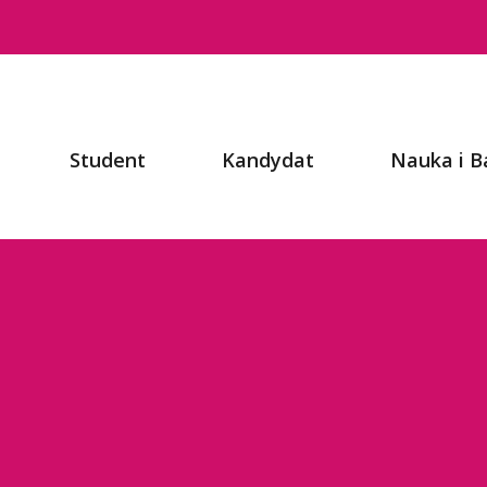
Student
Kandydat
Nauka i B