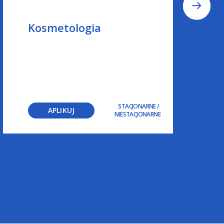
Kosmetologia
STACJONARNE
/
APLIKUJ
NIESTACJONARNE