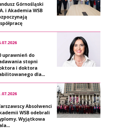
undusz Górnośląski
.A. i Akademia WSB
ozpoczynają
spółpracę
4.07.2026
0 uprawnień do
adawania stopni
oktora i doktora
abilitowanego dla...
1.07.2026
arszawscy Absolwenci
kademii WSB odebrali
yplomy. Wyjątkowa
la...