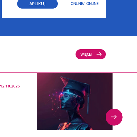
APLIKUJ
ONLINE
/
ONLINE
WIĘCEJ
12.10.2026
23.09.