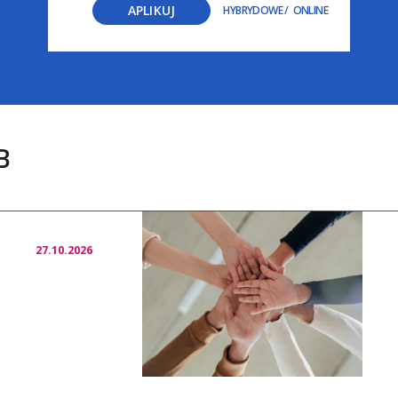
APLIKUJ
HYBRYDOWE
/
ONLINE
B
27.10.2026