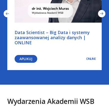
Data Scientist – Big Data i systemy
zaawansowanej analizy danych |
ONLINE
APLIKUJ
ONLINE
Wydarzenia Akademii WSB