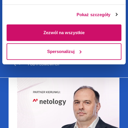
STACJONARNE
/
APLIKUJ
NIESTACJONARNE
Pokaż szczegóły
Zezwól na wszystkie
Spersonalizuj
SZCZEGÓLNIE POLECANE KIERUNKI STUDIÓW MBA I
PODYPLOMOWYCH