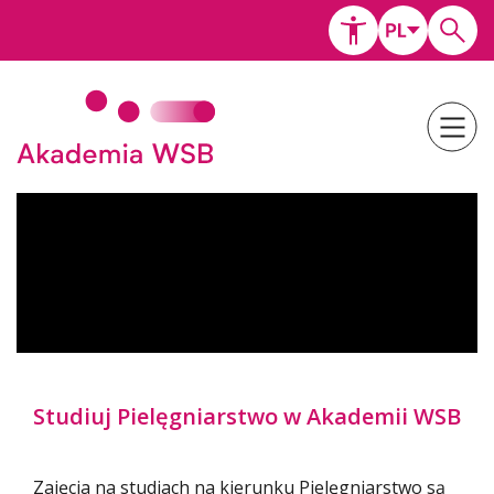
Studiuj Pielęgniarstwo w Akademii WSB
Zajęcia na studiach na kierunku Pielęgniarstwo są