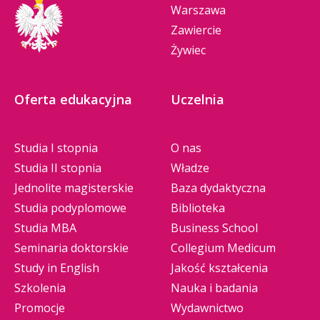
Warszawa
Zawiercie
Żywiec
Oferta edukacyjna
Uczelnia
Studia I stopnia
O nas
Studia II stopnia
Władze
Jednolite magisterskie
Baza dydaktyczna
Studia podyplomowe
Biblioteka
Studia MBA
Business School
Seminaria doktorskie
Collegium Medicum
Study in English
Jakość kształcenia
Szkolenia
Nauka i badania
Promocje
Wydawnictwo