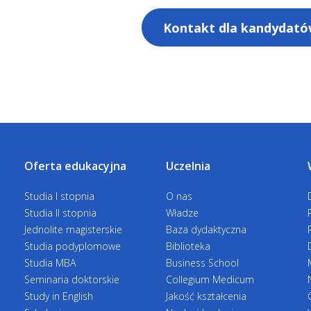
Psychologia zdrowia i choroby - dla osób 
Kadry i płace w praktyce - studia II stopnia
Kontakt dla kandydatów 
wykształcenie
Marketing i zarządzanie sprzedażą
Menedżer jakości i Lean Management - stud
Menedżer logistyki - studia II stopnia
Psychologia menedżerska
Oferta edukacyjna
Uczelnia
Strategiczne przywództwo i zarządzanie E
Zarządzanie bezpieczeństwem i higieną prac
Studia I stopnia
O nas
Studia II stopnia
Władze
Zarządzanie kapitałem ludzkim
Jednolite magisterskie
Baza dydaktyczna
Studia podyplomowe
Biblioteka
Zarządzanie projektami biznesowymi, publ
Studia MBA
Business School
Seminaria doktorskie
Collegium Medicum
Study in English
Jakość kształcenia