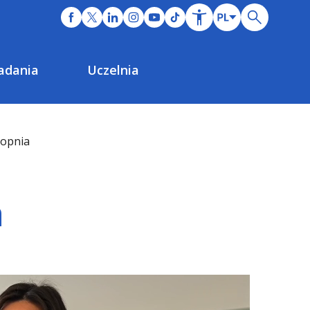
adania
Uczelnia
topnia
a