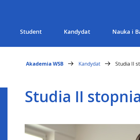
Student
Kandydat
Nauka i B
Akademia WSB
Kandydat
Studia II s
Studia II stopni