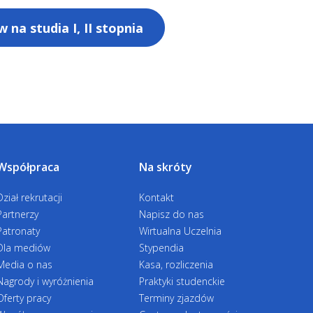
posiadających wyższe
Więcej informacji
na studia I, II stopnia
Więcej informacji
Więcej informacji
ia II stopnia
Więcej informacji
Więcej informacji
Więcej informacji
Współpraca
Na skróty
SG
Więcej informacji
y - studia II stopnia
Więcej informacji
Dział rekrutacji
Kontakt
Partnerzy
Napisz do nas
Więcej informacji
Patronaty
Wirtualna Uczelnia
Dla mediów
Stypendia
icznymi i społecznymi
Więcej informacji
Media o nas
Kasa, rozliczenia
Nagrody i wyróżnienia
Praktyki studenckie
Oferty pracy
Terminy zjazdów